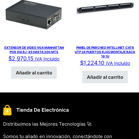
EXTENSOR DE VIDEO VGA MANHATTAN
PANEL DE PARCHEO INTELLINET CAT6
POR VIA RJ-45 HASTA 300 MTS
UTP 24 PUERTOS RJ45 MONTAJE RACK
19 1U
$
2,970.15
IVA Incluido
$
1,224.10
IVA Incluido
Añadir al carrito
Añadir al carrito
Distribuimos las Mejores Tecnologías 🚀
Somos tu aliado en innovación, conectándote con