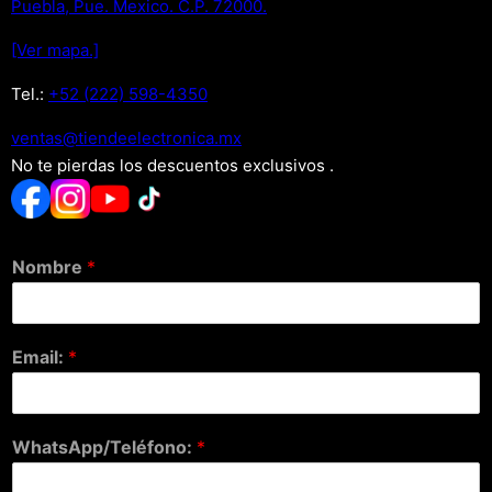
Puebla, Pue. Mexico. C.P. 72000.
[Ver mapa.]
Tel.:
+52 (222) 598-4350
xm.acinortceleedneit@satnev
No te pierdas los descuentos exclusivos .
Nombre
*
Email:
*
WhatsApp/Teléfono:
*