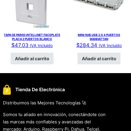
TAPA DE PARED INTELLINET FACEPLATE
MINI HUB USB 2.0 4 PUERTOS
PLACA 2 PUERTOS BLANCO
MANHATTAN
$
47.03
$
284.34
IVA Incluido
IVA Incluido
Añadir al carrito
Añadir al carrito
Distribuimos las Mejores Tecnologías 🚀
Somos tu aliado en innovación, conectándote con
las marcas más confiables y avanzadas del
mercado: Arduino, Raspberry Pi, Dahua, Telcel,