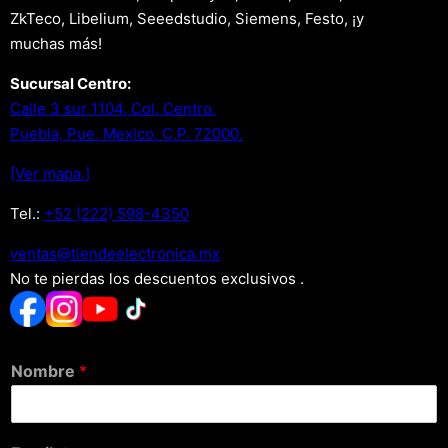
ZkTeco, Libelium, Seeedstudio, Siemens, Festo, ¡y
muchas más!
Sucursal Centro:
Calle 3 sur 1104, Col. Centro.
Puebla, Pue. Mexico. C.P. 72000.
[Ver mapa.]
Tel.:
+52 (222) 598-4350
xm.acinortceleedneit@satnev
No te pierdas los descuentos exclusivos .
Nombre
*