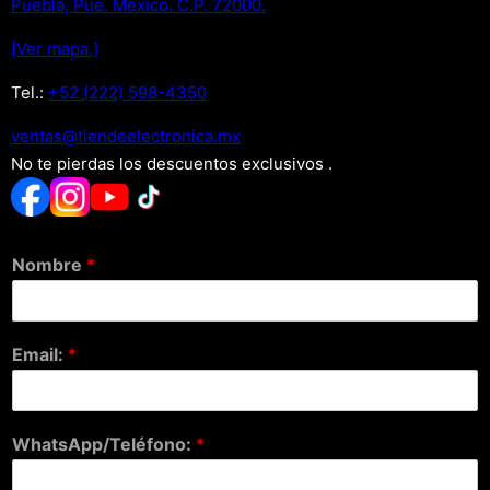
Puebla, Pue. Mexico. C.P. 72000.
[Ver mapa.]
Tel.:
+52 (222) 598-4350
xm.acinortceleedneit@satnev
No te pierdas los descuentos exclusivos .
Nombre
*
Email:
*
WhatsApp/Teléfono:
*