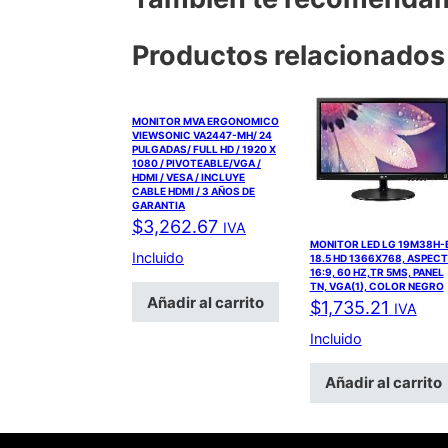
Productos relacionados
MONITOR MVA ERGONOMICO
VIEWSONIC VA2447-MH/ 24
PULGADAS/ FULL HD / 1920 X
1080 / PIVOTEABLE/VGA /
HDMI / VESA / INCLUYE
CABLE HDMI / 3 AÑOS DE
GARANTIA
$
3,262.67
IVA
MONITOR LED LG 19M38H-
Incluido
18.5 HD 1366X768, ASPEC
16:9, 60 HZ,TR 5MS, PANEL
TN, VGA(1), COLOR NEGRO
Añadir al carrito
$
1,735.21
IVA
Incluido
Añadir al carrito