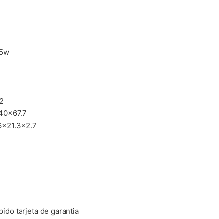
.5w
.2
40x67.7
6×21.3×2.7
pido tarjeta de garantia