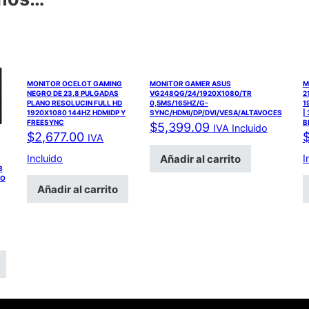
MONITOR OCELOT GAMING
MONITOR GAMER ASUS
M
NEGRO DE 23,8 PULGADAS
VG248QG/24/1920X1080/TR
2
PLANO RESOLUCIN FULL HD
0,5MS/165HZ/G-
1
1920X1080 144HZ HDMIDP Y
SYNC/HDMI/DP/DVI/VESA/ALTAVOCES
|
FREESYNC
B
$
5,399.09
IVA Incluido
$
2,677.00
IVA
Añadir al carrito
Incluido
I
B
TO
Añadir al carrito