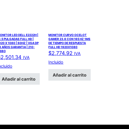
ONITOR LED DELL E2222H |
MONITOR CURVO OCELOT
1.5 PULGADAS FULL HD |
GAMER 23.6 CON 165 HZ 1MS
920 X 1080 | 60HZ | VGA DP
DE TIEMPO DE RESPUESTA
 3 AÑOS GARANTIA | 210-
FULL HD 1920X1080
BBO
$
2,774.92
IVA
$
2,501.34
IVA
Incluido
ncluido
Añadir al carrito
Añadir al carrito