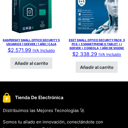
KASPERSKY SMALL OFFICE SECURITY 5
ESET SMALL OFFICE SECURITY PACK, 5
USUARIOS 1 SERVER / 1 AÑO / CAJA
PCS + 5 SMARTPHONE O TABLET + I
SERVER + CONSOLA, 1 AÑO DE VIGENC
$
2,571.99
IVA Incluido
$
2,338.29
IVA Incluido
Añadir al carrito
Añadir al carrito
Distribuimos las Mejores Tecnologías 🚀
Somos tu aliado en innovación, conectándote con