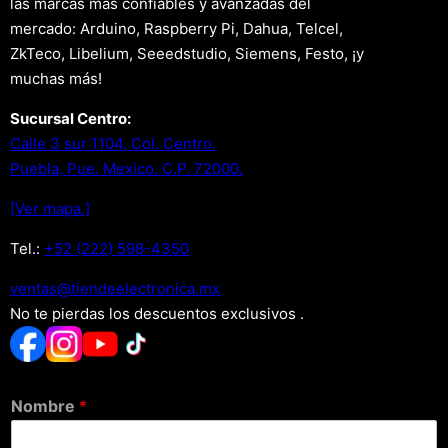
las marcas más confiables y avanzadas del
mercado: Arduino, Raspberry Pi, Dahua, Telcel,
ZkTeco, Libelium, Seeedstudio, Siemens, Festo, ¡y
muchas más!
Sucursal Centro:
Calle 3 sur 1104, Col. Centro.
Puebla, Pue. Mexico. C.P. 72000.
[Ver mapa.]
Tel.:
+52 (222) 598-4350
xm.acinortceleedneit@satnev
No te pierdas los descuentos exclusivos .
Nombre
*