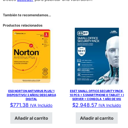
También te recomendamos…
Productos relacionados
ESD NORTON ANTIVIRUS PLUS/ 1
ESET SMALL OFFICE SECURITY PACK,
DISPOSITIVO/ 2 AÑOS/ DESCARGA
10 PCS + 5 SMARTPHONE O TABLET + I
DIGITAL
SERVER + CONSOLA, 1 AÑO DE VIG
$
771.38
$
2,948.57
IVA Incluido
IVA Incluido
Añadir al carrito
Añadir al carrito