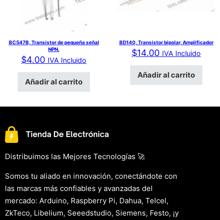
BC547B, Transistor de pequeña señal
BD140, Transistor bipolar, Amplificador
NPN.
$
14.00
IVA Incluido
$
4.00
IVA Incluido
Añadir al carrito
Añadir al carrito
Distribuimos las Mejores Tecnologías 🚀
Somos tu aliado en innovación, conectándote con
las marcas más confiables y avanzadas del
mercado: Arduino, Raspberry Pi, Dahua, Telcel,
ZkTeco, Libelium, Seeedstudio, Siemens, Festo, ¡y