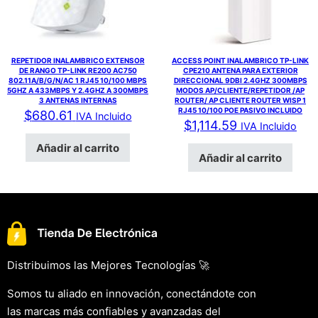
REPETIDOR INALAMBRICO EXTENSOR
ACCESS POINT INALAMBRICO TP-LINK
DE RANGO TP-LINK RE200 AC750
CPE210 ANTENA PARA EXTERIOR
802.11A/B/G/N/AC 1 RJ45 10/100 MBPS
DIRECCIONAL 9DBI 2.4GHZ 300MBPS
5GHZ A 433MBPS Y 2.4GHZ A 300MBPS
MODOS AP/CLIENTE/REPETIDOR /AP
3 ANTENAS INTERNAS
ROUTER/ AP CLIENTE ROUTER WISP 1
RJ45 10/100 POE PASIVO INCLUIDO
$
680.61
IVA Incluido
$
1,114.59
IVA Incluido
Añadir al carrito
Añadir al carrito
Distribuimos las Mejores Tecnologías 🚀
Somos tu aliado en innovación, conectándote con
las marcas más confiables y avanzadas del