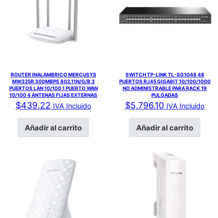
ROUTER INALAMBRICO MERCUSYS
SWITCH TP-LINK TL-SG1048 48
MW325R 300MBPS 802.11N/G/B 3
PUERTOS RJ45 GIGABIT 10/100/1000
PUERTOS LAN 10/100 1 PUERTO WAN
NO ADMINISTRABLE PARA RACK 19
10/100 4 ANTENAS FIJAS EXTERNAS
PULGADAS
$
439.22
$
5,796.10
IVA Incluido
IVA Incluido
Añadir al carrito
Añadir al carrito