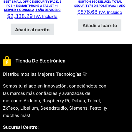
ESET SMALL OFFICE SECURITY PACK, 5
NORTON 360 DELUXE / TOTAL
PCS + 5 SMARTPHONE O TABLET + I
SECURITY/ 5 DISPOSITIVOS/ 1 AÑO
SERVER + CONSOLA, 1 AÑO DE VIGENC
$
876.68
IVA Incluido
$
2,338.29
IVA Incluido
Añadir al carrito
Añadir al carrito
Distribuimos las Mejores Tecnologías 🚀
Somos tu aliado en innovación, conectándote con
las marcas más confiables y avanzadas del
mercado: Arduino, Raspberry Pi, Dahua, Telcel,
ZkTeco, Libelium, Seeedstudio, Siemens, Festo, ¡y
muchas más!
Sucursal Centro: