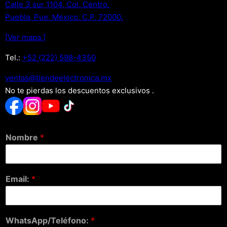
Calle 3 sur 1104, Col. Centro.
Puebla, Pue. Mexico. C.P. 72000.
[Ver mapa.]
Tel.:
+52 (222) 598-4350
xm.acinortceleedneit@satnev
No te pierdas los descuentos exclusivos .
Nombre
*
Email:
*
WhatsApp/Teléfono:
*