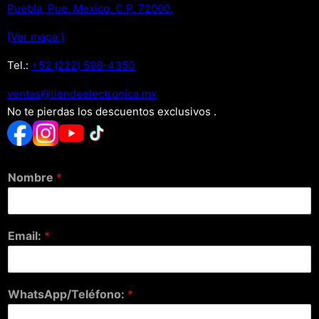
Puebla, Pue. Mexico. C.P. 72000.
[Ver mapa.]
Tel.:
+52 (222) 598-4350
xm.acinortceleedneit@satnev
No te pierdas los descuentos exclusivos .
Nombre
*
Email:
*
WhatsApp/Teléfono:
*