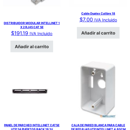
Cable Duplex Calibre 18
$
7.00
IVA Incluido
DISTRIBUIDOR MODULAR INTELLINET 1
X 2 RJ45 CAT 5E
Añadir al carrito
$
191.19
IVA Incluido
Añadir al carrito
PANEL DE PARCHEO INTELLINET CAT5E
CAJA DE PARED BLANCA PARA CABLE
UTP 24 PUERTOS RACK 19 1U
DE RED RJ45 UTP INTELLINET 4.80CM