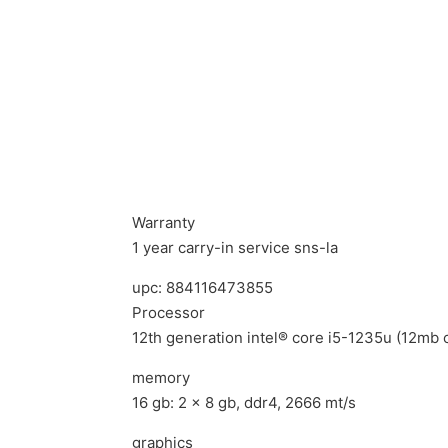
Warranty
1 year carry-in service sns-la
upc: 884116473855
Processor
12th generation intel® core i5-1235u (12mb 
memory
16 gb: 2 x 8 gb, ddr4, 2666 mt/s
graphics