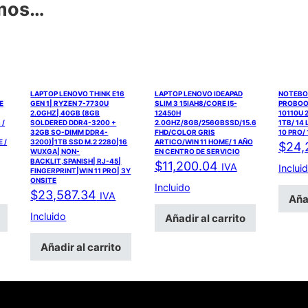
amos…
LAPTOP LENOVO THINK E16
LAPTOP LENOVO IDEAPAD
NOTEBO
E
GEN 1| RYZEN 7-7730U
SLIM 3 15IAH8/CORE I5-
PROBOOK
2.0GHZ| 40GB (8GB
12450H
10110U 2
 /
SOLDERED DDR4-3200 +
2.0GHZ/8GB/256GBSSD/15.6
1TB/ 14 
32GB SO-DIMM DDR4-
FHD/COLOR GRIS
10 PRO/ 
 /
3200)|1TB SSD M.2 2280|16
ARTICO/WIN 11 HOME/ 1 AÑO
$
24,
WUXGA| NON-
EN CENTRO DE SERVICIO
BACKLIT,SPANISH| RJ-45|
$
11,200.04
IVA
Inclui
FINGERPRINT|WIN 11 PRO| 3Y
ONSITE
Incluido
$
23,587.34
IVA
Añad
Incluido
Añadir al carrito
Añadir al carrito