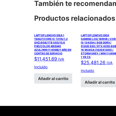
También te recomend
Productos relacionados
LAPTOP LENOVO IDEA 1
LAPTOP LENOVO IDEA
15IAU7/CORE I3-1215U 1.2
GAMING LOQ 16IRH8 / COR
GHZ/8GB/1TB SSD/15.6
I5-13420H / 8GB DDR5 /
FHD/COLOR ABISMO
512GB SSD / RTX 4050 6GB
AZUL/WIN 11 HOME/1 AÑO EN
16 WUXGA (1920X1200) /
CENTRO DE SERVICIO
STORM GREY / WIN 11 HOME
1 YR CS
$
11,451.89
IVA
$
25,481.26
IVA
Incluido
Incluido
Añadir al carrito
Añadir al carrito