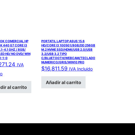
OK COMERCIAL HP
PORTATIL LAPTOP ASUS 15.6
 440 G7 CORE I3
HD/CORE I3 1005G1/8GB/DD 256GB
.1-4.1 GHZ / 8GB/
M.2 NVME SSD/HDMI/USB 2.0/USB
LED HD/ NO DVD/ WIN
3.2/USB 3.2 TIPO
1-1-0
C/BLUETOOTH/WEBCAM/TECLADO
NUMERICO/GRIS/WIN10 PRO
271.24
IVA
$
16,811.59
IVA Incluido
do
Añadir al carrito
ir al carrito