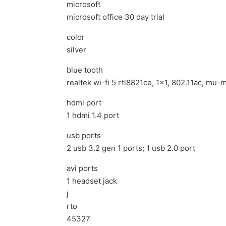
microsoft
microsoft office 30 day trial
color
silver
blue tooth
realtek wi-fi 5 rtl8821ce, 1×1, 802.11ac, mu
hdmi port
1 hdmi 1.4 port
usb ports
2 usb 3.2 gen 1 ports; 1 usb 2.0 port
avi ports
1 headset jack
j
rto
45327