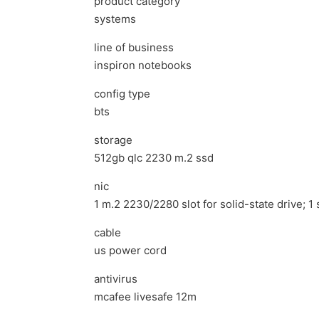
product category
systems
line of business
inspiron notebooks
config type
bts
storage
512gb qlc 2230 m.2 ssd
nic
1 m.2 2230/2280 slot for solid-state drive; 1 
cable
us power cord
antivirus
mcafee livesafe 12m