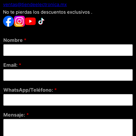
xm.acinortceleedneit@satnev
No te pierdas los descuentos exclusivos .
Nombre
*
Email:
*
WhatsApp/Teléfono:
*
Mensaje:
*