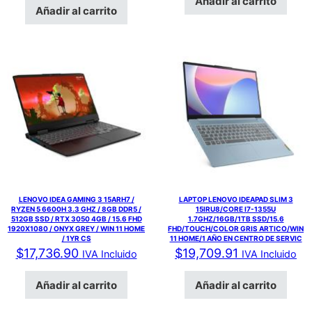
Añadir al carrito
Añadir al carrito
LENOVO IDEA GAMING 3 15ARH7 /
LAPTOP LENOVO IDEAPAD SLIM 3
RYZEN 5 6600H 3.3 GHZ / 8GB DDR5 /
15IRU8/CORE I7-1355U
512GB SSD / RTX 3050 4GB / 15.6 FHD
1.7GHZ/16GB/1TB SSD/15.6
1920X1080 / ONYX GREY / WIN 11 HOME
FHD/TOUCH/COLOR GRIS ARTICO/WIN
/ 1YR CS
11 HOME/1 AÑO EN CENTRO DE SERVIC
$
17,736.90
$
19,709.91
IVA Incluido
IVA Incluido
Añadir al carrito
Añadir al carrito