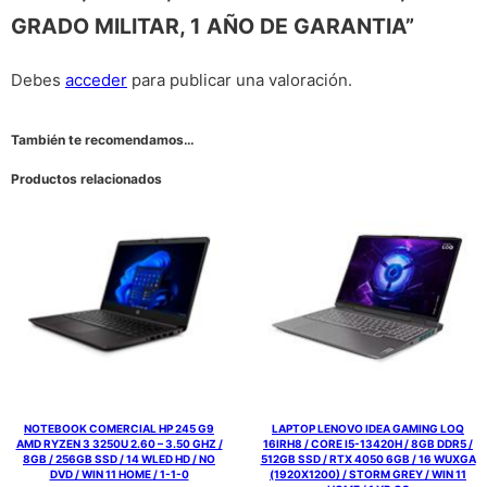
GRADO MILITAR, 1 AÑO DE GARANTIA”
Debes
acceder
para publicar una valoración.
También te recomendamos…
Productos relacionados
NOTEBOOK COMERCIAL HP 245 G9
LAPTOP LENOVO IDEA GAMING LOQ
AMD RYZEN 3 3250U 2.60 – 3.50 GHZ /
16IRH8 / CORE I5-13420H / 8GB DDR5 /
8GB / 256GB SSD / 14 WLED HD / NO
512GB SSD / RTX 4050 6GB / 16 WUXGA
DVD / WIN 11 HOME / 1-1-0
(1920X1200) / STORM GREY / WIN 11