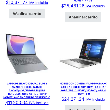
HOME / 1 YR CS
$
10,371.77
IVA Incluido
$
25,481.26
IVA Incluido
Añadir al carrito
Añadir al carrito
LAPTOP LENOVO IDEAPAD SLIM 3
NOTEBOOK COMERCIAL HP PROBOOK
15IAH8/CORE I5-12450H
440 G7 CORE I3 10110U 2.1-4.1 GHZ /
2.0GHZ/8GB/256GBSSD/15.6
8GB/ 1TB/ 14 LED HD/ NO DVD/ WIN 10
FHD/COLOR GRIS ARTICO/WIN 11
PRO/ 1-1-0
HOME/ 1 AÑO EN CENTRO DE SERVICIO
$
24,271.24
IVA Incluido
$
11,200.04
IVA Incluido