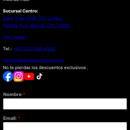
Sucursal Centro:
Calle 3 sur 1104, Col. Centro.
Puebla, Pue. Mexico. C.P. 72000.
[Ver mapa.]
Tel.:
+52 (222) 598-4350
xm.acinortceleedneit@satnev
No te pierdas los descuentos exclusivos .
Nombre
*
Email:
*