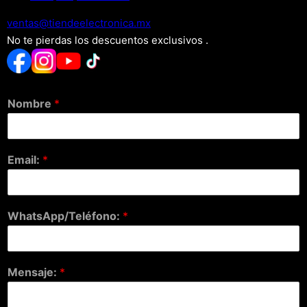
xm.acinortceleedneit@satnev
No te pierdas los descuentos exclusivos .
Nombre
*
Email:
*
WhatsApp/Teléfono:
*
Mensaje:
*