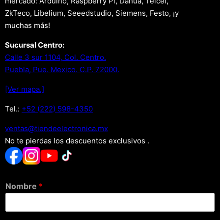
mercado: Arduino, Raspberry Pi, Dahua, Telcel,
ZkTeco, Libelium, Seeedstudio, Siemens, Festo, ¡y
muchas más!
Sucursal Centro:
Calle 3 sur 1104, Col. Centro.
Puebla, Pue. Mexico. C.P. 72000.
[Ver mapa.]
Tel.:
+52 (222) 598-4350
xm.acinortceleedneit@satnev
No te pierdas los descuentos exclusivos .
Nombre
*