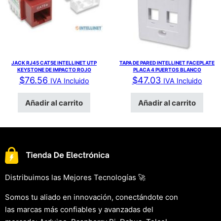
JACK RJ45 CAT5E INTELLINET UTP
TAPA DE PARED INTELLINET FACEPLATE
KEYSTONE DE IMPACTO ROJO
PLACA 4 PUERTOS BLANCO
$
76.56
$
47.03
IVA Incluido
IVA Incluido
Añadir al carrito
Añadir al carrito
Distribuimos las Mejores Tecnologías 🚀
Somos tu aliado en innovación, conectándote con
las marcas más confiables y avanzadas del