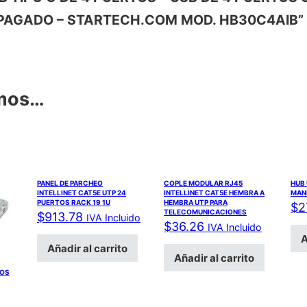
APAGADO – STARTECH.COM MOD. HB30C4AIB”
amos…
PANEL DE PARCHEO
COPLE MODULAR RJ45
HUB 
INTELLINET CAT5E UTP 24
INTELLINET CAT5E HEMBRA A
MAN
PUERTOS RACK 19 1U
HEMBRA UTP PARA
$
2
TELECOMUNICACIONES
$
913.78
IVA Incluido
$
36.26
IVA Incluido
A
Añadir al carrito
Añadir al carrito
TOS