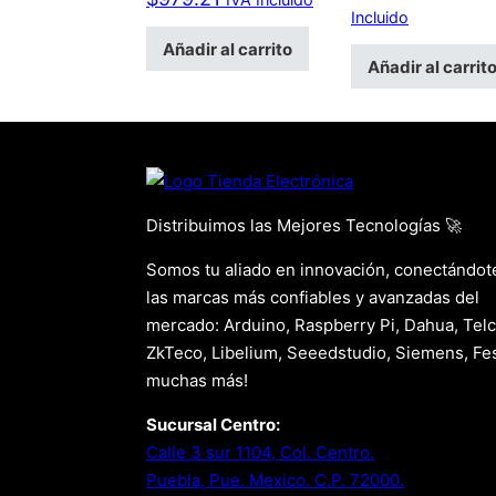
Incluido
Añadir al carrito
Añadir al carrit
Distribuimos las Mejores Tecnologías 🚀
Somos tu aliado en innovación, conectándot
las marcas más confiables y avanzadas del
mercado: Arduino, Raspberry Pi, Dahua, Telc
ZkTeco, Libelium, Seeedstudio, Siemens, Fes
muchas más!
Sucursal Centro:
Calle 3 sur 1104, Col. Centro.
Puebla, Pue. Mexico. C.P. 72000.