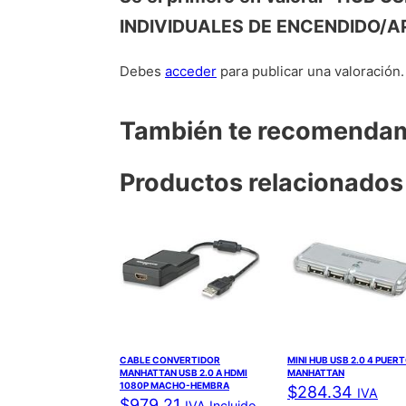
INDIVIDUALES DE ENCENDIDO/
Debes
acceder
para publicar una valoración.
También te recomend
Productos relacionados
CABLE CONVERTIDOR
MINI HUB USB 2.0 4 PUER
MANHATTAN USB 2.0 A HDMI
MANHATTAN
1080P MACHO-HEMBRA
$
284.34
IVA
$
979.21
IVA Incluido