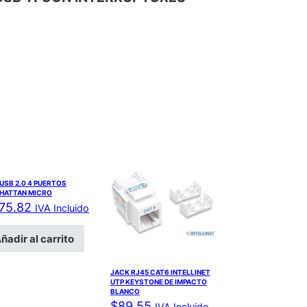
USB 2.0 4 PUERTOS
HATTAN MICRO
75.82
IVA Incluido
ñadir al carrito
JACK RJ45 CAT6 INTELLINET
UTP KEYSTONE DE IMPACTO
BLANCO
$
89.55
IVA Incluido