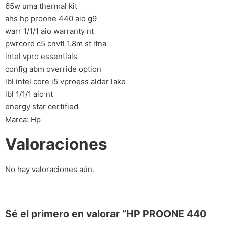
65w uma thermal kit
ahs hp proone 440 aio g9
warr 1/1/1 aio warranty nt
pwrcord c5 cnvtl 1.8m st ltna
intel vpro essentials
config abm override option
lbl intel core i5 vproess alder lake
lbl 1/1/1 aio nt
energy star certified
Marca: Hp
Valoraciones
No hay valoraciones aún.
Sé el primero en valorar “HP PROONE 440