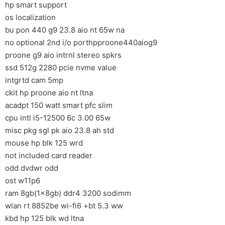
hp smart support
os localization
bu pon 440 g9 23.8 aio nt 65w na
no optional 2nd i/o porthpproone440aiog9
proone g9 aio intrnl stereo spkrs
ssd 512g 2280 pcie nvme value
intgrtd cam 5mp
ckit hp proone aio nt ltna
acadpt 150 watt smart pfc slim
cpu intl i5-12500 6c 3.00 65w
misc pkg sgl pk aio 23.8 ah std
mouse hp blk 125 wrd
not included card reader
odd dvdwr odd
ost w11p6
ram 8gb(1x8gb) ddr4 3200 sodimm
wlan rt 8852be wi-fi6 +bt 5.3 ww
kbd hp 125 blk wd ltna