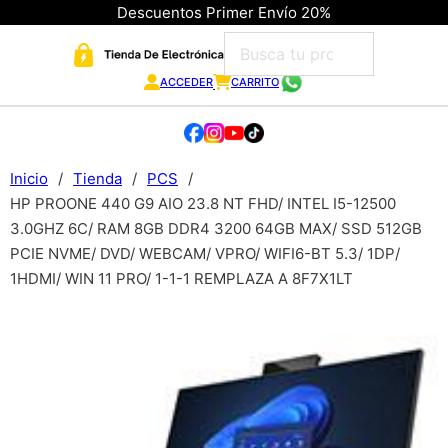
Descuentos Primer Envío 20%
ACCEDER
CARRITO
Inicio
/
Tienda
/
PCS
/
HP PROONE 440 G9 AIO 23.8 NT FHD/ INTEL I5-12500
3.0GHZ 6C/ RAM 8GB DDR4 3200 64GB MAX/ SSD 512GB
PCIE NVME/ DVD/ WEBCAM/ VPRO/ WIFI6-BT 5.3/ 1DP/
1HDMI/ WIN 11 PRO/ 1-1-1 REMPLAZA A 8F7X1LT