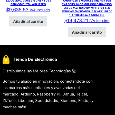
3200G QUAD CORE 3.6 GHZ / 8 GB /
AMD RYZEN 5 7520U 2.8 GHZ 4C/ 8GB
SSD NVME 1 TB / WIN 11 PRO
2X4 DDR5-6400 MHZ (SOLDADA)/ SSD
256GB M.2/ NO DVD/ WI-FI 6-BT 5.3/
$
9,635.53
IVA Incluido
WEBCAM 5M/ HDMI/ RJ45/ WIN 11 PRO/
1-1-1 REMPLAZA A 6H7F0LT
$
19,473.21
IVA Incluido
Añadir al carrito
Añadir al carrito
Distribuimos las Mejores Tecnologías 🚀
Somos tu aliado en innovación, conectándote con
las marcas más confiables y avanzadas del
mercado: Arduino, Raspberry Pi, Dahua, Telcel,
ZkTeco, Libelium, Seeedstudio, Siemens, Festo, ¡y
muchas más!