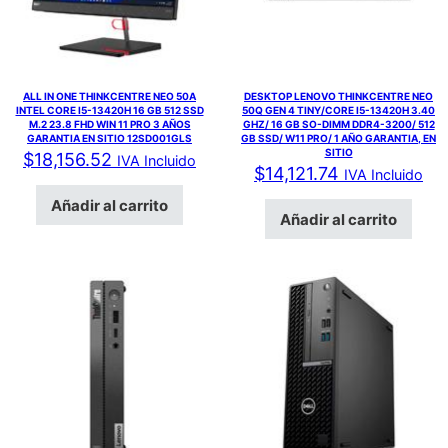
ALL IN ONE THINKCENTRE NEO 50A
DESKTOP LENOVO THINKCENTRE NEO
INTEL CORE I5-13420H 16 GB 512 SSD
50Q GEN 4 TINY/CORE I5-13420H 3.40
M.2 23.8 FHD WIN 11 PRO 3 AÑOS
GHZ/ 16 GB SO-DIMM DDR4-3200/ 512
GARANTIA EN SITIO 12SD001GLS
GB SSD/ W11 PRO/ 1 AÑO GARANTIA, EN
SITIO
$
18,156.52
IVA Incluido
$
14,121.74
IVA Incluido
Añadir al carrito
Añadir al carrito