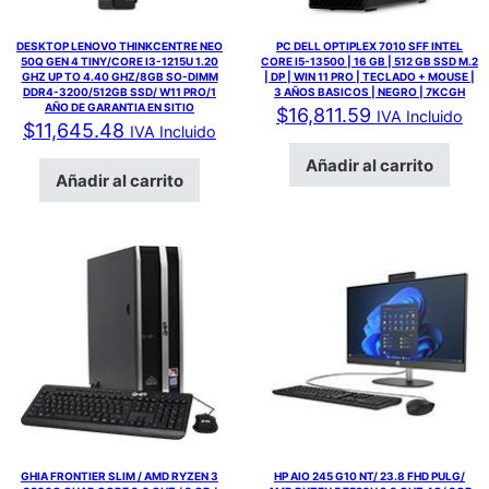
DESKTOP LENOVO THINKCENTRE NEO
PC DELL OPTIPLEX 7010 SFF INTEL
50Q GEN 4 TINY/CORE I3-1215U 1.20
CORE I5-13500 | 16 GB | 512 GB SSD M.2
GHZ UP TO 4.40 GHZ/8GB SO-DIMM
| DP | WIN 11 PRO | TECLADO + MOUSE |
DDR4-3200/512GB SSD/ W11 PRO/1
3 AÑOS BASICOS | NEGRO | 7KCGH
AÑO DE GARANTIA EN SITIO
$
16,811.59
IVA Incluido
$
11,645.48
IVA Incluido
Añadir al carrito
Añadir al carrito
GHIA FRONTIER SLIM / AMD RYZEN 3
HP AIO 245 G10 NT/ 23.8 FHD PULG/