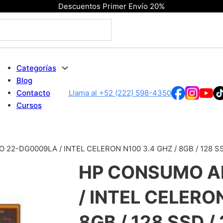
Descuentos Primer Envío 20%
Categorías
Blog
Contacto
Llama al +52 (222) 598-4350
Cursos
22-DG0009LA / INTEL CELERON N100 3.4 GHZ / 8GB / 128 SSD 
HP CONSUMO A
/ INTEL CELERON
8GB / 128 SSD / 