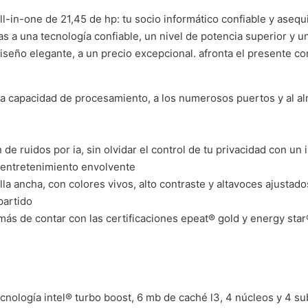
l-in-one de 21,45 de hp: tu socio informático confiable y asequi
s a una tecnología confiable, un nivel de potencia superior y un
 diseño elegante, a un precio excepcional. afronta el presente c
ápida capacidad de procesamiento, a los numerosos puertos y al 
de ruidos por ia, sin olvidar el control de tu privacidad con un
 entretenimiento envolvente
la ancha, con colores vivos, alto contraste y altavoces ajustado
partido
más de contar con las certificaciones epeat® gold y energy star
ecnología intel® turbo boost, 6 mb de caché l3, 4 núcleos y 4 s