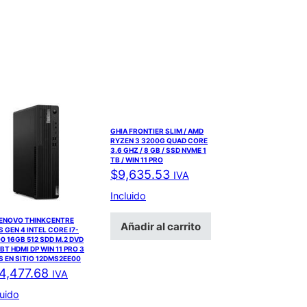
GHIA FRONTIER SLIM / AMD
RYZEN 3 3200G QUAD CORE
3.6 GHZ / 8 GB / SSD NVME 1
TB / WIN 11 PRO
$
9,635.53
IVA
Incluido
LENOVO THINKCENTRE
Añadir al carrito
 GEN 4 INTEL CORE I7-
0 16GB 512 SDD M.2 DVD
 BT HDMI DP WIN 11 PRO 3
 EN SITIO 12DMS2EE00
4,477.68
IVA
luido