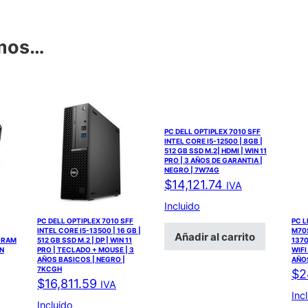
amos…
PC DELL OPTIPLEX 7010 SFF
INTEL CORE I5-12500 | 8GB |
512 GB SSD M.2| HDMI | WIN 11
PRO | 3 AÑOS DE GARANTIA |
NEGRO | 7W74G
$
14,121.74
IVA
Incluido
PC DELL OPTIPLEX 7010 SFF
PC 
INTEL CORE I5-13500 | 16 GB |
M70S
Añadir al carrito
/ RAM
512 GB SSD M.2 | DP | WIN 11
1370
IN
PRO | TECLADO + MOUSE | 3
WIFI
AÑOS BASICOS | NEGRO |
AÑOS
7KCGH
$
2
$
16,811.59
IVA
Inc
Incluido