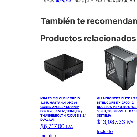
Debes
acceder
para publicar una valoración.
También te recomend
Productos relacionados
MINI PC MSI CUBI CORE I3-
GHIA FRONTIER ELITE 1.3 /
1215U HASTA 4.4 GHZ /6
INTEL CORE I7-12700 12
CORES 2P4E /2X SODIMM
NUCLEOS MAX 4.90 GHZ 
DDR4 2666MHZ /HDMI /DP /
16 GB / SSD NVME 1 TB / S
THUNDERBOLT 4 /2X USB 3.2/
SISTEMA
DUAL LAN
$
13,087.33
IVA
$
6,717.00
IVA
Incluido
Incluido