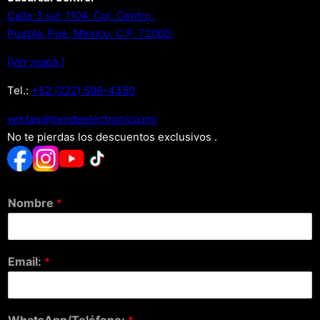
Calle 3 sur 1104, Col. Centro.
Puebla, Pue. Mexico. C.P. 72000.
[Ver mapa.]
Tel.:
+52 (222) 598-4350
xm.acinortceleedneit@satnev
No te pierdas los descuentos exclusivos .
Nombre
*
Email:
*
WhatsApp/Teléfono:
*