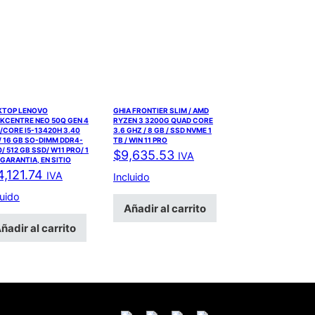
KTOP LENOVO
GHIA FRONTIER SLIM / AMD
KCENTRE NEO 50Q GEN 4
RYZEN 3 3200G QUAD CORE
/CORE I5-13420H 3.40
3.6 GHZ / 8 GB / SSD NVME 1
 16 GB SO-DIMM DDR4-
TB / WIN 11 PRO
/ 512 GB SSD/ W11 PRO/ 1
$
9,635.53
IVA
GARANTIA, EN SITIO
4,121.74
IVA
Incluido
luido
Añadir al carrito
ñadir al carrito