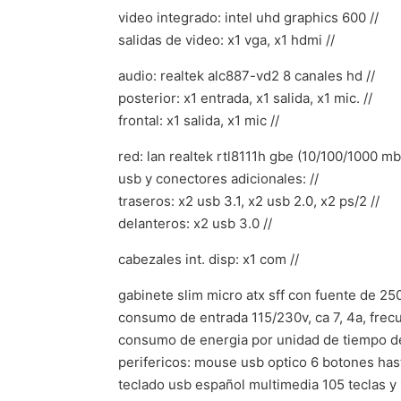
video integrado: intel uhd graphics 600 //
salidas de video: x1 vga, x1 hdmi //
audio: realtek alc887-vd2 8 canales hd //
posterior: x1 entrada, x1 salida, x1 mic. //
frontal: x1 salida, x1 mic //
red: lan realtek rtl8111h gbe (10/100/1000 mb
usb y conectores adicionales: //
traseros: x2 usb 3.1, x2 usb 2.0, x2 ps/2 //
delanteros: x2 usb 3.0 //
cabezales int. disp: x1 com //
gabinete slim micro atx sff con fuente de 25
consumo de entrada 115/230v, ca 7, 4a, frecu
consumo de energia por unidad de tiempo de
perifericos: mouse usb optico 6 botones hast
teclado usb español multimedia 105 teclas y 