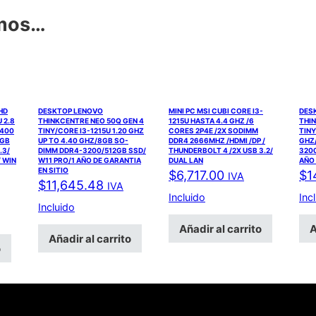
amos…
FHD
DESKTOP LENOVO
MINI PC MSI CUBI CORE I3-
DES
 2.8
THINKCENTRE NEO 50Q GEN 4
1215U HASTA 4.4 GHZ /6
THIN
6400
TINY/CORE I3-1215U 1.20 GHZ
CORES 2P4E /2X SODIMM
TINY
6GB
UP TO 4.40 GHZ/8GB SO-
DDR4 2666MHZ /HDMI /DP /
GHZ/
.3/
DIMM DDR4-3200/512GB SSD/
THUNDERBOLT 4 /2X USB 3.2/
3200
 WIN
W11 PRO/1 AÑO DE GARANTIA
DUAL LAN
AÑO 
EN SITIO
$
6,717.00
$
1
IVA
$
11,645.48
IVA
Incluido
Inc
Incluido
Añadir al carrito
A
Añadir al carrito
o