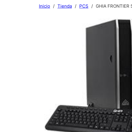
Inicio
/
Tienda
/
PCS
/
GHIA FRONTIER S