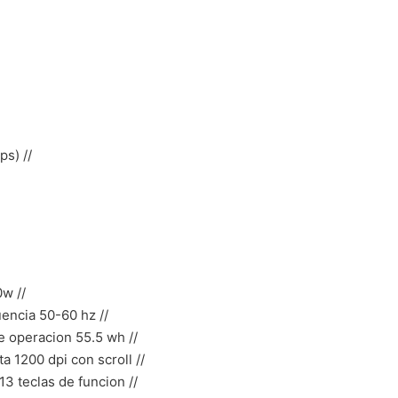
ps) //
0w //
encia 50-60 hz //
 operacion 55.5 wh //
a 1200 dpi con scroll //
13 teclas de funcion //