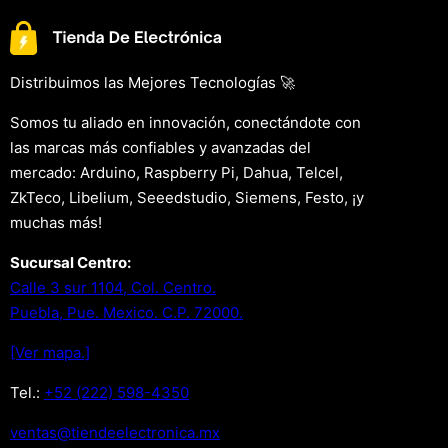
Distribuimos las Mejores Tecnologías 🚀
Somos tu aliado en innovación, conectándote con
las marcas más confiables y avanzadas del
mercado: Arduino, Raspberry Pi, Dahua, Telcel,
ZkTeco, Libelium, Seeedstudio, Siemens, Festo, ¡y
muchas más!
Sucursal Centro:
Calle 3 sur 1104, Col. Centro.
Puebla, Pue. Mexico. C.P. 72000.
[Ver mapa.]
Tel.:
+52 (222) 598-4350
xm.acinortceleedneit@satnev