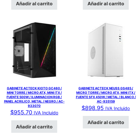
Añadir al carrito
Añadir al carrito
GABINETE ACTECK KIOTO GC460 /
GABINETE ACTECK NEUSS GS485 /
MINI TORRE / MICRO ATX, MINI ITX /
MICRO TORRE / MICRO ATX, MINI ITX /
FUENTE 500W / ILUMINACION RGB /
FUENTE SFX 450W / METAL / BLANCO /
PANEL ACRILICO, METAL / NEGRO / AC-
AC-935159
933070
$
898.95
IVA Incluido
$
955.70
IVA Incluido
Añadir al carrito
Añadir al carrito