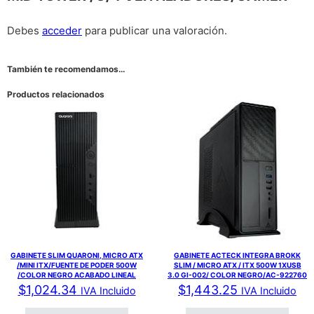
Debes
acceder
para publicar una valoración.
También te recomendamos…
Productos relacionados
GABINETE SLIM QUARONI, MICRO ATX
GABINETE ACTECK INTEGRA BROKK
/MINI ITX/FUENTE DE PODER 500W
SLIM / MICRO ATX / ITX 500W 1XUSB
/COLOR NEGRO ACABADO LINEAL
3.0 GI-002/ COLOR NEGRO/AC-922760
$
1,024.34
$
1,443.25
IVA Incluido
IVA Incluido