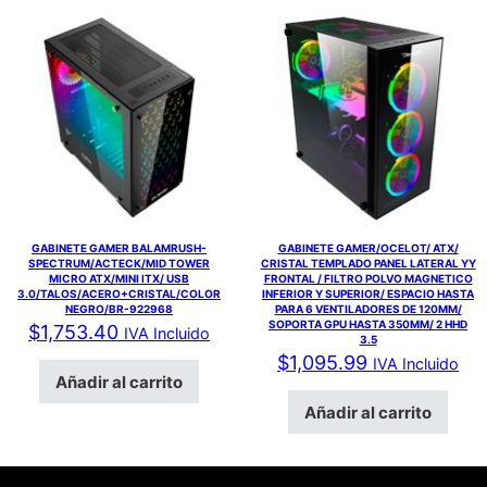
GABINETE GAMER BALAMRUSH-
GABINETE GAMER/OCELOT/ ATX/
SPECTRUM/ACTECK/MID TOWER
CRISTAL TEMPLADO PANEL LATERAL YY
MICRO ATX/MINI ITX/ USB
FRONTAL / FILTRO POLVO MAGNETICO
3.0/TALOS/ACERO+CRISTAL/COLOR
INFERIOR Y SUPERIOR/ ESPACIO HASTA
NEGRO/BR-922968
PARA 6 VENTILADORES DE 120MM/
SOPORTA GPU HASTA 350MM/ 2 HHD
$
1,753.40
IVA Incluido
3.5
$
1,095.99
IVA Incluido
Añadir al carrito
Añadir al carrito