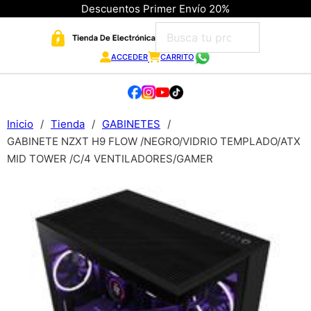
Descuentos Primer Envío 20%
ACCEDER
CARRITO
Inicio
/
Tienda
/
GABINETES
/
GABINETE NZXT H9 FLOW /NEGRO/VIDRIO TEMPLADO/ATX
MID TOWER /C/4 VENTILADORES/GAMER