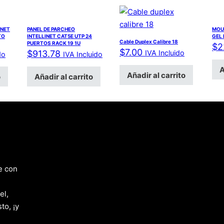
INET
PANEL DE PARCHEO
MOU
TO
INTELLINET CAT5E UTP 24
GEL
Cable Duplex Calibre 18
PUERTOS RACK 19 1U
$
2
$
7.00
$
913.78
IVA Incluido
do
IVA Incluido
A
Añadir al carrito
o
Añadir al carrito
e con
el,
to, ¡y