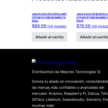
JACK RJ45 CAT6 INTELLINET
JACK RJ45 CAT5E INTELL
UTP KEYSTONE DE IMPACTO
UTP KEYSTONE DE IMPAC
AZUL
ROJO
$
89.99
$
76.56
IVA Incluido
IVA Inclui
Añadir al carrito
Añadir al carrit
Distribuimos las Mejores Tecnologías 🚀
Somos tu aliado en innovación, conectándot
las marcas más confiables y avanzadas del
mercado: Arduino, Raspberry Pi, Dahua, Telc
ZkTeco, Libelium, Seeedstudio, Siemens, Fes
muchas más!