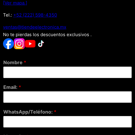
[Ver mapa.]
Tel.:
+52 (222) 598-4350
xm.acinortceleedneit@satnev
No te pierdas los descuentos exclusivos .
Nombre
*
Email:
*
WhatsApp/Teléfono:
*