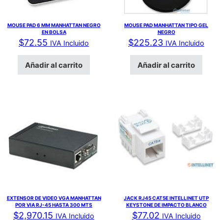
MOUSE PAD 6 MM MANHATTAN NEGRO
MOUSE PAD MANHATTAN TIPO GEL
EN BOLSA
NEGRO
$
72.55
$
225.23
IVA Incluido
IVA Incluido
Añadir al carrito
Añadir al carrito
EXTENSOR DE VIDEO VGA MANHATTAN
JACK RJ45 CAT5E INTELLINET UTP
POR VIA RJ-45 HASTA 300 MTS
KEYSTONE DE IMPACTO BLANCO
$
2,970.15
$
77.02
IVA Incluido
IVA Incluido