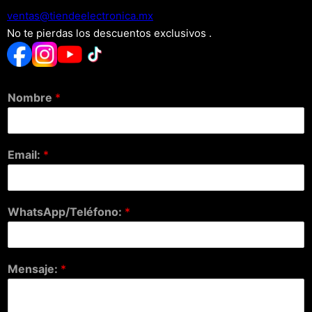
xm.acinortceleedneit@satnev
No te pierdas los descuentos exclusivos .
Nombre
*
Email:
*
WhatsApp/Teléfono:
*
Mensaje:
*