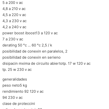
5 a 200 v ac
4,8 a 210 v ac
4,5 a 220 v ac
4,3 a 230 v ac
4,2 a 240 v ac
power boost iboost13 a 120 v ac
7 a 230 v ac
derating 50 °c … 60 °c 2,5 / k
posibilidad de conexin en paralelos, 2
posibilidad de conexin en serieno
disipacin mxima de circuito abiertotp. 17 w 120 v ac
tp. 25 w 230 v ac
generalidades
peso neto5 kg
rendimiento 92 120 v ac
94 230 v ac
clase de proteccini