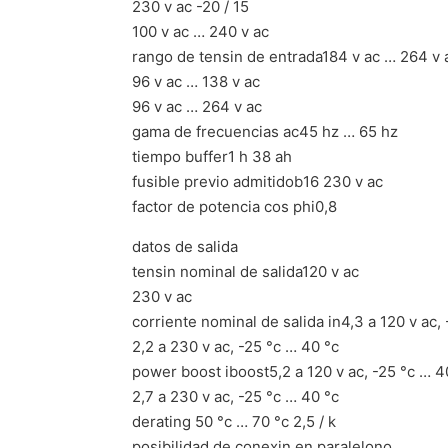
230 v ac -20 / 15
100 v ac … 240 v ac
rango de tensin de entrada184 v ac … 264 v 
96 v ac … 138 v ac
96 v ac … 264 v ac
gama de frecuencias ac45 hz … 65 hz
tiempo buffer1 h 38 ah
fusible previo admitidob16 230 v ac
factor de potencia cos phi0,8
datos de salida
tensin nominal de salida120 v ac
230 v ac
corriente nominal de salida in4,3 a 120 v ac,
2,2 a 230 v ac, -25 °c … 40 °c
power boost iboost5,2 a 120 v ac, -25 °c … 4
2,7 a 230 v ac, -25 °c … 40 °c
derating 50 °c … 70 °c 2,5 / k
posibilidad de conexin en paralelono