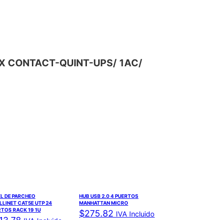
NIX CONTACT-QUINT-UPS/ 1AC/
L DE PARCHEO
HUB USB 2.0 4 PUERTOS
LLINET CAT5E UTP 24
MANHATTAN MICRO
TOS RACK 19 1U
$
275.82
IVA Incluido