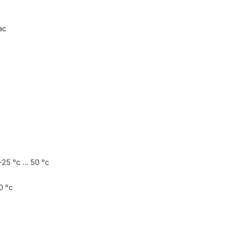
ac
 -25 °c … 50 °c
0 °c