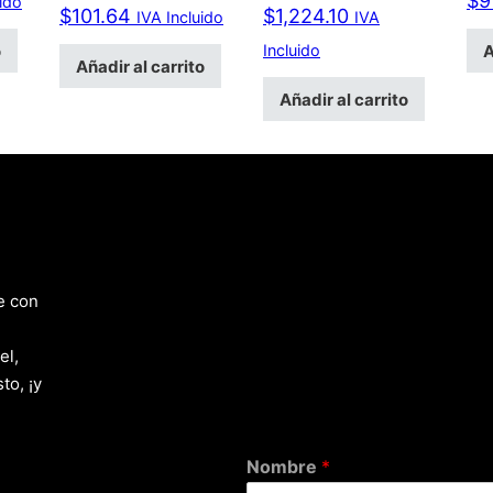
$
9
uido
$
101.64
$
1,224.10
IVA Incluido
IVA
o
A
Incluido
Añadir al carrito
Añadir al carrito
e con
el,
to, ¡y
Nombre
*