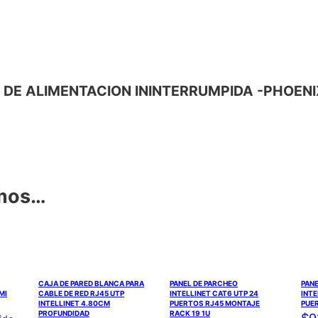
ENTE DE ALIMENTACION ININTERRUMPIDA -PHOE
amos…
CAJA DE PARED BLANCA PARA
PANEL DE PARCHEO
PANE
MI
CABLE DE RED RJ45 UTP
INTELLINET CAT6 UTP 24
INTE
INTELLINET 4.80CM
PUERTOS RJ45 MONTAJE
PUER
PROFUNDIDAD
RACK 19 1U