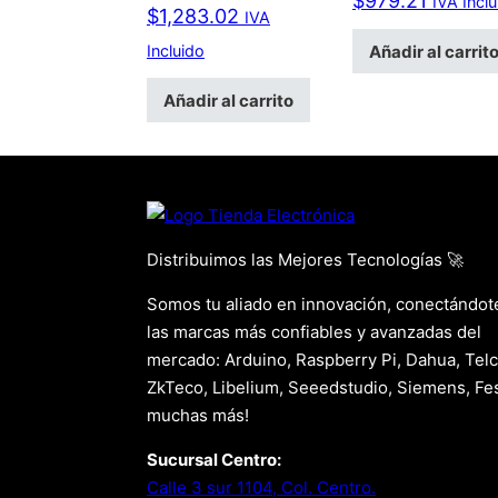
$
979.21
IVA Incl
$
1,283.02
IVA
Añadir al carrit
Incluido
Añadir al carrito
Distribuimos las Mejores Tecnologías 🚀
Somos tu aliado en innovación, conectándot
las marcas más confiables y avanzadas del
mercado: Arduino, Raspberry Pi, Dahua, Telc
ZkTeco, Libelium, Seeedstudio, Siemens, Fes
muchas más!
Sucursal Centro:
Calle 3 sur 1104, Col. Centro.