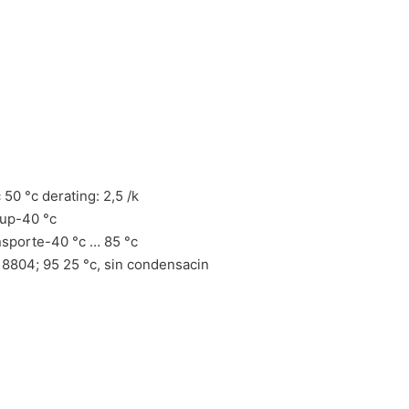
50 °c derating: 2,5 /k
-up-40 °c
nsporte-40 °c … 85 °c
 8804; 95 25 °c, sin condensacin