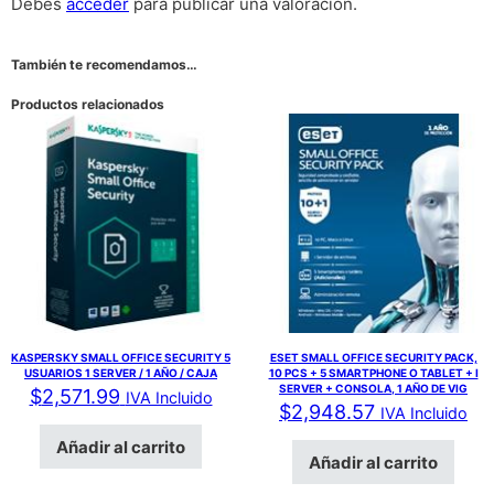
Debes
acceder
para publicar una valoración.
También te recomendamos…
Productos relacionados
KASPERSKY SMALL OFFICE SECURITY 5
ESET SMALL OFFICE SECURITY PACK,
USUARIOS 1 SERVER / 1 AÑO / CAJA
10 PCS + 5 SMARTPHONE O TABLET + I
SERVER + CONSOLA, 1 AÑO DE VIG
$
2,571.99
IVA Incluido
$
2,948.57
IVA Incluido
Añadir al carrito
Añadir al carrito