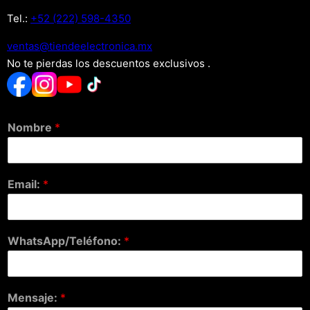
Tel.:
+52 (222) 598-4350
xm.acinortceleedneit@satnev
No te pierdas los descuentos exclusivos .
Nombre
*
Email:
*
WhatsApp/Teléfono:
*
Mensaje:
*