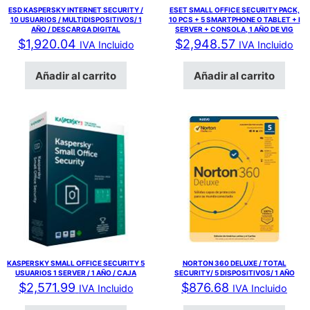
ESD KASPERSKY INTERNET SECURITY /
ESET SMALL OFFICE SECURITY PACK,
10 USUARIOS / MULTIDISPOSITIVOS/ 1
10 PCS + 5 SMARTPHONE O TABLET + I
AÑO / DESCARGA DIGITAL
SERVER + CONSOLA, 1 AÑO DE VIG
$
1,920.04
$
2,948.57
IVA Incluido
IVA Incluido
Añadir al carrito
Añadir al carrito
KASPERSKY SMALL OFFICE SECURITY 5
NORTON 360 DELUXE / TOTAL
USUARIOS 1 SERVER / 1 AÑO / CAJA
SECURITY/ 5 DISPOSITIVOS/ 1 AÑO
$
2,571.99
$
876.68
IVA Incluido
IVA Incluido