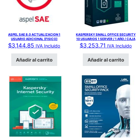
ASPEL SAE 8.0 ACTUALIZACION 1
KASPERSKY SMALL OFFICE SECURITY
USUARIO ADICIONAL (FISICO)
10 USUARIOS 1 SERVER / 1 AÑO / CAJA
$
3,144.85
$
3,253.71
IVA Incluido
IVA Incluido
Añadir al carrito
Añadir al carrito