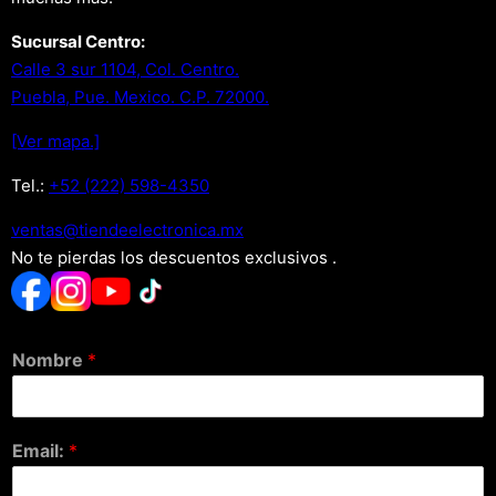
Sucursal Centro:
Calle 3 sur 1104, Col. Centro.
Puebla, Pue. Mexico. C.P. 72000.
[Ver mapa.]
Tel.:
+52 (222) 598-4350
xm.acinortceleedneit@satnev
No te pierdas los descuentos exclusivos .
Nombre
*
Email:
*