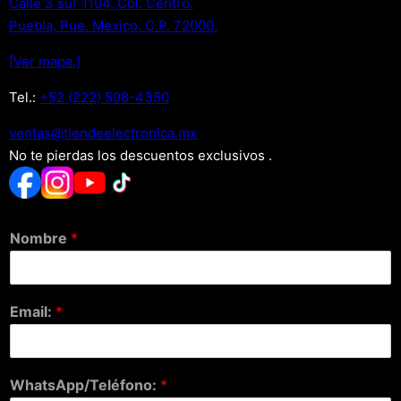
Calle 3 sur 1104, Col. Centro.
Puebla, Pue. Mexico. C.P. 72000.
[Ver mapa.]
Tel.:
+52 (222) 598-4350
xm.acinortceleedneit@satnev
No te pierdas los descuentos exclusivos .
Nombre
*
Email:
*
WhatsApp/Teléfono:
*