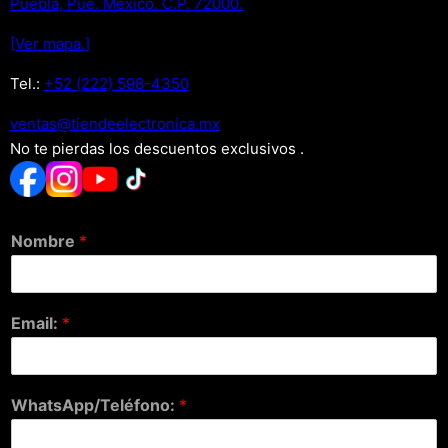
Puebla, Pue. Mexico. C.P. 72000.
[Ver mapa.]
Tel.:
+52 (222) 598-4350
xm.acinortceleedneit@satnev
No te pierdas los descuentos exclusivos .
Nombre
*
Email:
*
WhatsApp/Teléfono:
*