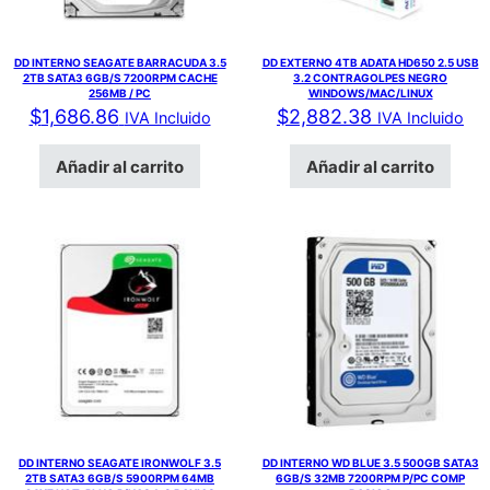
DD INTERNO SEAGATE BARRACUDA 3.5
DD EXTERNO 4TB ADATA HD650 2.5 USB
2TB SATA3 6GB/S 7200RPM CACHE
3.2 CONTRAGOLPES NEGRO
256MB / PC
WINDOWS/MAC/LINUX
$
1,686.86
$
2,882.38
IVA Incluido
IVA Incluido
Añadir al carrito
Añadir al carrito
DD INTERNO SEAGATE IRONWOLF 3.5
DD INTERNO WD BLUE 3.5 500GB SATA3
2TB SATA3 6GB/S 5900RPM 64MB
6GB/S 32MB 7200RPM P/PC COMP