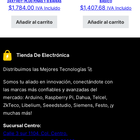
24X7 HOT-PLUG P/NAS 1-8 BAHIAS
BASICO
$
1,784.00
$
1,407.68
IVA Incluido
IVA Incluido
Añadir al carrito
Añadir al carrito
Distribuimos las Mejores Tecnologías 🚀
Somos tu aliado en innovación, conectándote con
las marcas más confiables y avanzadas del
mercado: Arduino, Raspberry Pi, Dahua, Telcel,
ZkTeco, Libelium, Seeedstudio, Siemens, Festo, ¡y
muchas más!
Sucursal Centro:
Calle 3 sur 1104, Col. Centro.