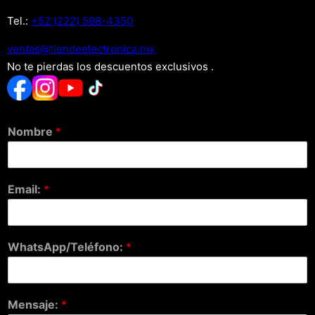
Tel.:
+52 (222) 598-4350
xm.acinortceleedneit@satnev
No te pierdas los descuentos exclusivos .
Nombre
*
Email:
*
WhatsApp/Teléfono:
*
Mensaje:
*