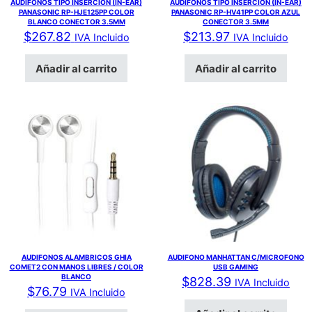
AUDIFONOS TIPO INSERCION (IN-EAR)
AUDIFONOS TIPO INSERCION (IN-EAR)
PANASONIC RP-HJE125PP COLOR
PANASONIC RP-HV41PP COLOR AZUL
BLANCO CONECTOR 3.5MM
CONECTOR 3.5MM
$
267.82
$
213.97
IVA Incluido
IVA Incluido
Añadir al carrito
Añadir al carrito
AUDIFONOS ALAMBRICOS GHIA
AUDIFONO MANHATTAN C/MICROFONO
COMET2 CON MANOS LIBRES / COLOR
USB GAMING
BLANCO
$
828.39
IVA Incluido
$
76.79
IVA Incluido