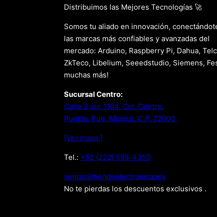
Distribuimos las Mejores Tecnologías 🚀
Somos tu aliado en innovación, conectándot
las marcas más confiables y avanzadas del
mercado: Arduino, Raspberry Pi, Dahua, Telc
ZkTeco, Libelium, Seeedstudio, Siemens, Fes
muchas más!
Sucursal Centro:
Calle 3 sur 1104, Col. Centro.
Puebla, Pue. Mexico. C.P. 72000.
[Ver mapa.]
Tel.:
+52 (222) 598-4350
xm.acinortceleedneit@satnev
No te pierdas los descuentos exclusivos .