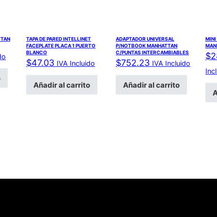
TTAN
TAPA DE PARED INTELLINET
ADAPTADOR UNIVERSAL
MINI
FACEPLATE PLACA 1 PUERTO
P/NOTBOOK MANHATTAN
MAN
BLANCO
C/PUNTAS INTERCAMBIABLES
$
2
do
$
47.03
$
752.23
IVA Incluido
IVA Incluido
Inc
o
Añadir al carrito
Añadir al carrito
A