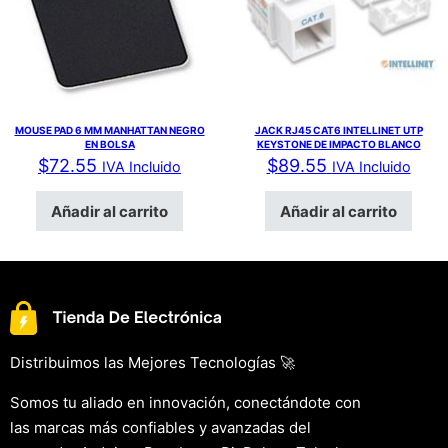
MOUSE PAD 6 MM MANHATTAN NEGRO
JACK RJ45 CAT6 INTELLINET UTP
EN BOLSA
KEYSTONE DE IMPACTO BLANCO
$
72.55
$
89.55
IVA Incluido
IVA Incluido
Añadir al carrito
Añadir al carrito
Distribuimos las Mejores Tecnologías 🚀
Somos tu aliado en innovación, conectándote con
las marcas más confiables y avanzadas del