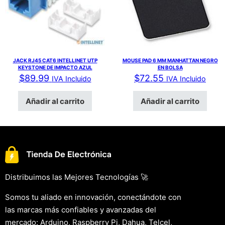
JACK RJ45 CAT6 INTELLINET UTP
MOUSE PAD 6 MM MANHATTAN NEGRO
KEYSTONE DE IMPACTO AZUL
EN BOLSA
$
89.99
$
72.55
IVA Incluido
IVA Incluido
Añadir al carrito
Añadir al carrito
Distribuimos las Mejores Tecnologías 🚀
Somos tu aliado en innovación, conectándote con
las marcas más confiables y avanzadas del
mercado: Arduino, Raspberry Pi, Dahua, Telcel,