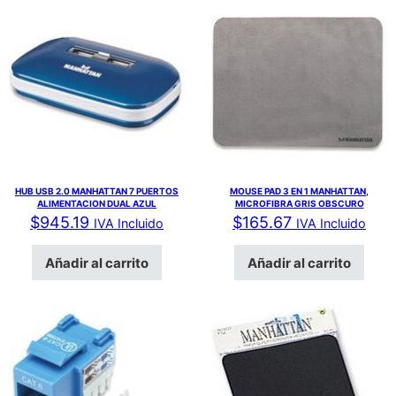
HUB USB 2.0 MANHATTAN 7 PUERTOS
MOUSE PAD 3 EN 1 MANHATTAN,
ALIMENTACION DUAL AZUL
MICROFIBRA GRIS OBSCURO
$
945.19
$
165.67
IVA Incluido
IVA Incluido
Añadir al carrito
Añadir al carrito