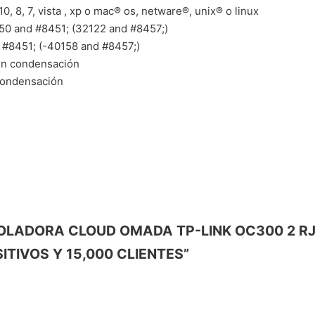
 8, 7, vista , xp o mac® os, netware®, unix® o linux
50 and #8451; (32122 and #8457;)
 #8451; (-40158 and #8457;)
sin condensación
condensación
NTROLADORA CLOUD OMADA TP-LINK OC300 2 RJ
TIVOS Y 15,000 CLIENTES”