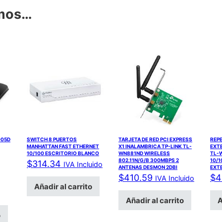
amos…
005D
SWITCH 8 PUERTOS
TARJETA DE RED PCI EXPRESS
REP
MANHATTAN FAST ETHERNET
X1 INALAMBRICA TP-LINK TL-
EXT
10/100 ESCRITORIO BLANCO
WN881ND WIRELESS
TL-
802.11N/G/B 300MBPS 2
10/1
$
314.34
IVA Incluido
ANTENAS DESMON 2DBI
EXT
$
410.59
$
4
IVA Incluido
Añadir al carrito
Añadir al carrito
A
o