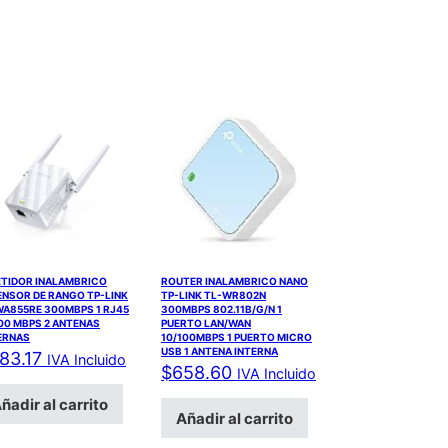
ETIDOR INALAMBRICO
ROUTER INALAMBRICO NANO
ENSOR DE RANGO TP-LINK
TP-LINK TL-WR802N
WA855RE 300MBPS 1 RJ45
300MBPS 802.11B/G/N 1
00 MBPS 2 ANTENAS
PUERTO LAN/WAN
ERNAS
10/100MBPS 1 PUERTO MICRO
USB 1 ANTENA INTERNA
83.17
IVA Incluido
$
658.60
IVA Incluido
ñadir al carrito
Añadir al carrito