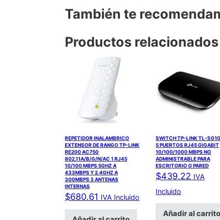
También te recomend
Productos relacionados
REPETIDOR INALAMBRICO
SWITCH TP-LINK TL-SG1
EXTENSOR DE RANGO TP-LINK
5 PUERTOS RJ45 GIGABIT
RE200 AC750
10/100/1000 MBPS NO
802.11A/B/G/N/AC 1 RJ45
ADMINISTRABLE PARA
10/100 MBPS 5GHZ A
ESCRITORIO O PARED
433MBPS Y 2.4GHZ A
$
439.22
IVA
300MBPS 3 ANTENAS
INTERNAS
Incluido
$
680.61
IVA Incluido
Añadir al carrit
Añadir al carrito