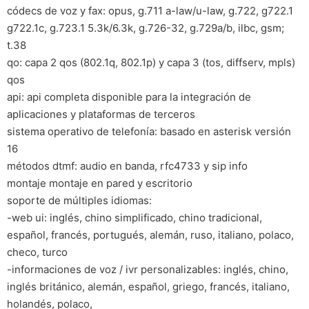
códecs de voz y fax: opus, g.711 a-law/u-law, g.722, g722.1
g722.1c, g.723.1 5.3k/6.3k, g.726-32, g.729a/b, ilbc, gsm;
t.38
qo: capa 2 qos (802.1q, 802.1p) y capa 3 (tos, diffserv, mpls)
qos
api: api completa disponible para la integración de
aplicaciones y plataformas de terceros
sistema operativo de telefonía: basado en asterisk versión
16
métodos dtmf: audio en banda, rfc4733 y sip info
montaje montaje en pared y escritorio
soporte de múltiples idiomas:
-web ui: inglés, chino simplificado, chino tradicional,
español, francés, portugués, alemán, ruso, italiano, polaco,
checo, turco
-informaciones de voz / ivr personalizables: inglés, chino,
inglés británico, alemán, español, griego, francés, italiano,
holandés, polaco,