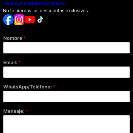
xm.acinortceleedneit@satnev
No te pierdas los descuentos exclusivos .
Nombre
*
Email:
*
WhatsApp/Teléfono:
*
Mensaje:
*