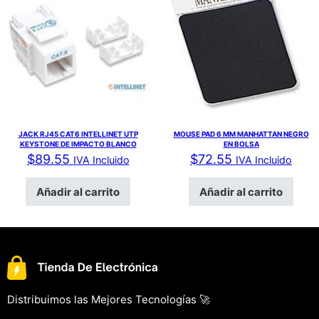
JACK RJ45 CAT6 INTELLINET UTP
MOUSE PAD 6 MM MANHATTAN NEGRO
KEYSTONE DE IMPACTO BLANCO
EN BOLSA
$
89.55
$
72.55
IVA Incluido
IVA Incluido
Añadir al carrito
Añadir al carrito
Distribuimos las Mejores Tecnologías 🚀