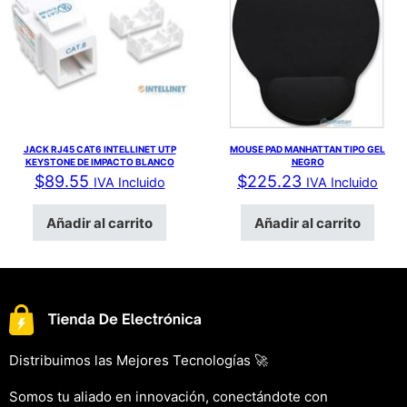
JACK RJ45 CAT6 INTELLINET UTP
MOUSE PAD MANHATTAN TIPO GEL
KEYSTONE DE IMPACTO BLANCO
NEGRO
$
89.55
$
225.23
IVA Incluido
IVA Incluido
Añadir al carrito
Añadir al carrito
Distribuimos las Mejores Tecnologías 🚀
Somos tu aliado en innovación, conectándote con