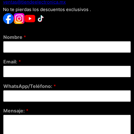
xm.acinortceleedneit@satnev
No te pierdas los descuentos exclusivos .
Nombre
*
Email:
*
WhatsApp/Teléfono:
*
Mensaje:
*