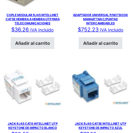
COPLE MODULAR RJ45 INTELLINET
ADAPTADOR UNIVERSAL P/NOTBOOK
CAT5E HEMBRA A HEMBRA UTP PARA
MANHATTAN C/PUNTAS
TELECOMUNICACIONES
INTERCAMBIABLES
$
36.26
$
752.23
IVA Incluido
IVA Incluido
Añadir al carrito
Añadir al carrito
JACK RJ45 CAT6 INTELLINET UTP
JACK RJ45 CAT5E INTELLINET UTP
KEYSTONE DE IMPACTO BLANCO
KEYSTONE DE IMPACTO AZUL