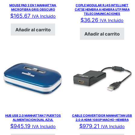
MOUSE PAD 3 EN 1 MANHATTAN,
COPLE MODULAR RJ45 INTELLINET
MICROFIBRA GRIS OBSCURO
CAT5E HEMBRA A HEMBRA UTP PARA
TELECOMUNICACIONES
$
165.67
IVA Incluido
$
36.26
IVA Incluido
Añadir al carrito
Añadir al carrito
HUB USB 2.0 MANHATTAN 7 PUERTOS
CABLE CONVERTIDOR MANHATTAN USB
ALIMENTACION DUAL AZUL
2.0 A HDMI 1080P MACHO-HEMBRA
$
945.19
$
979.21
IVA Incluido
IVA Incluido