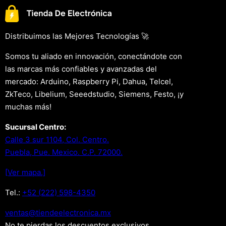
Distribuimos las Mejores Tecnologías 🚀
Somos tu aliado en innovación, conectándote con
las marcas más confiables y avanzadas del
mercado: Arduino, Raspberry Pi, Dahua, Telcel,
ZkTeco, Libelium, Seeedstudio, Siemens, Festo, ¡y
muchas más!
Sucursal Centro:
Calle 3 sur 1104, Col. Centro.
Puebla, Pue. Mexico. C.P. 72000.
[Ver mapa.]
Tel.:
+52 (222) 598-4350
xm.acinortceleedneit@satnev
No te pierdas los descuentos exclusivos .