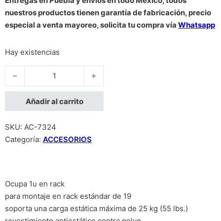
Entregas en Puebla y envíos en todo México, todos
nuestros productos tienen garantía de fabricación, precio
especial a venta mayoreo, solicita tu compra vía
Whatsapp
Hay existencias
CHAROLA INTELLINET RACK 1U, 30CM 25KG cantidad
Añadir al carrito
SKU:
AC-7324
Categoría:
ACCESORIOS
Ocupa 1u en rack
para montaje en rack estándar de 19
soporta una carga estática máxima de 25 kg (55 lbs.)
revestimiento antiestático contra polvo