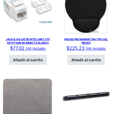
JACK RJ45 CAT5E INTELLINET UTP
MOUSE PAD MANHATTAN TIPO GEL
KEYSTONE DE IMPACTO BLANCO
NEGRO
$
77.02
$
225.23
IVA Incluido
IVA Incluido
Añadir al carrito
Añadir al carrito