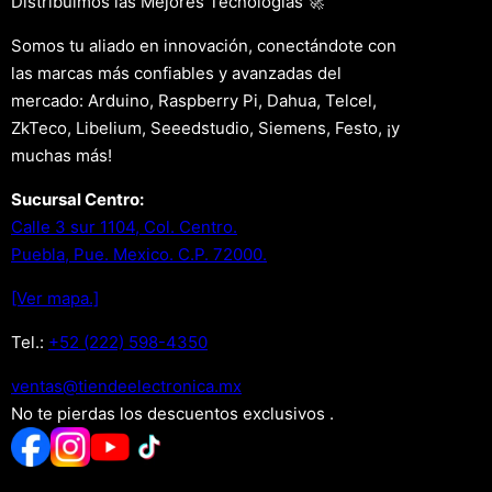
Distribuimos las Mejores Tecnologías 🚀
Somos tu aliado en innovación, conectándote con
las marcas más confiables y avanzadas del
mercado: Arduino, Raspberry Pi, Dahua, Telcel,
ZkTeco, Libelium, Seeedstudio, Siemens, Festo, ¡y
muchas más!
Sucursal Centro:
Calle 3 sur 1104, Col. Centro.
Puebla, Pue. Mexico. C.P. 72000.
[Ver mapa.]
Tel.:
+52 (222) 598-4350
xm.acinortceleedneit@satnev
No te pierdas los descuentos exclusivos .