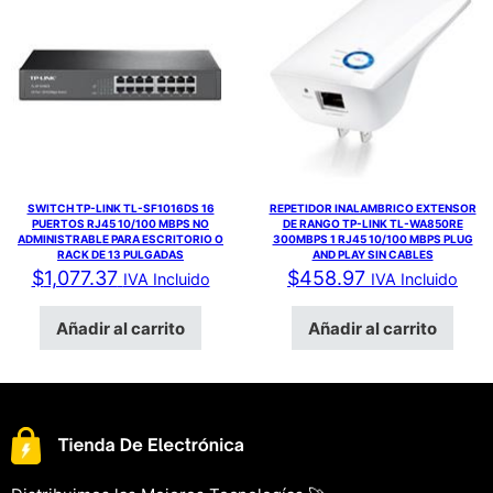
SWITCH TP-LINK TL-SF1016DS 16
REPETIDOR INALAMBRICO EXTENSOR
PUERTOS RJ45 10/100 MBPS NO
DE RANGO TP-LINK TL-WA850RE
ADMINISTRABLE PARA ESCRITORIO O
300MBPS 1 RJ45 10/100 MBPS PLUG
RACK DE 13 PULGADAS
AND PLAY SIN CABLES
$
1,077.37
$
458.97
IVA Incluido
IVA Incluido
Añadir al carrito
Añadir al carrito