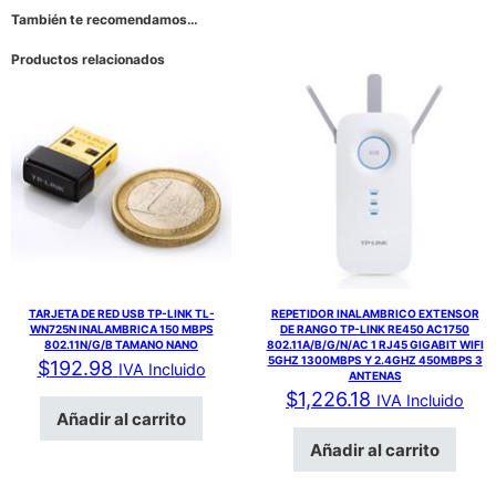
También te recomendamos…
Productos relacionados
TARJETA DE RED USB TP-LINK TL-
REPETIDOR INALAMBRICO EXTENSOR
WN725N INALAMBRICA 150 MBPS
DE RANGO TP-LINK RE450 AC1750
802.11N/G/B TAMANO NANO
802.11A/B/G/N/AC 1 RJ45 GIGABIT WIFI
5GHZ 1300MBPS Y 2.4GHZ 450MBPS 3
$
192.98
IVA Incluido
ANTENAS
$
1,226.18
IVA Incluido
Añadir al carrito
Añadir al carrito