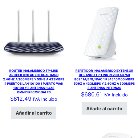
ROUTER INALAMBRICO TP-LINK
REPETIDOR INALAMBRICO EXTENSOR
ARCHER C20 AC750 DUAL BAND
DE RANGO TP-LINK RE200 AC750
2.4GHZ A 300MBPS Y 5GHZ A 433MBPS
802.11A/B/G/N/AC 1 RJ45 10/100 MBPS
4 PUERTOS LAN 10/100 1 PUERTO WAN
5GHZ A 433MBPS Y 2.4GHZ A 300MBPS
10/100 Y 3 ANTENAS FIJAS
3 ANTENAS INTERNAS
OMNIDIRECCIONALES
$
680.61
IVA Incluido
$
812.49
IVA Incluido
Añadir al carrito
Añadir al carrito