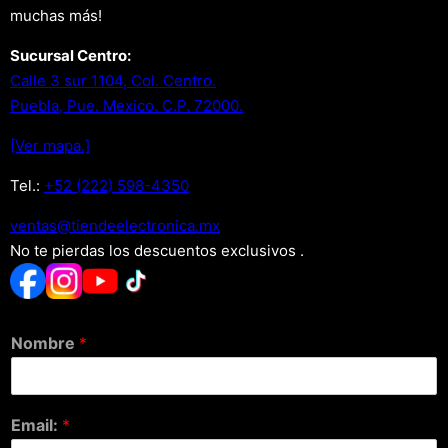
muchas más!
Sucursal Centro:
Calle 3 sur 1104, Col. Centro.
Puebla, Pue. Mexico. C.P. 72000.
[Ver mapa.]
Tel.:
+52 (222) 598-4350
xm.acinortceleedneit@satnev
No te pierdas los descuentos exclusivos .
Nombre
*
Email:
*