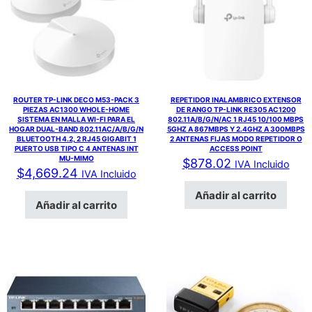
ROUTER TP-LINK DECO M53-PACK 3
REPETIDOR INALAMBRICO EXTENSOR
PIEZAS AC1300 WHOLE-HOME
DE RANGO TP-LINK RE305 AC1200
SISTEMA EN MALLA WI-FI PARA EL
802.11A/B/G/N/AC 1 RJ45 10/100 MBPS
HOGAR DUAL-BAND 802.11AC/A/B/G/N
5GHZ A 867MBPS Y 2.4GHZ A 300MBPS
BLUETOOTH 4.2, 2 RJ45 GIGABIT 1
2 ANTENAS FIJAS MODO REPETIDOR O
PUERTO USB TIPO C 4 ANTENAS INT
ACCESS POINT
MU-MIMO
$
878.02
IVA Incluido
$
4,669.24
IVA Incluido
Añadir al carrito
Añadir al carrito