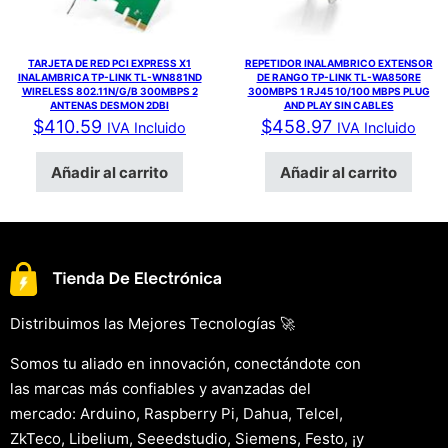
TARJETA DE RED PCI EXPRESS X1
REPETIDOR INALAMBRICO EXTENSOR
INALAMBRICA TP-LINK TL-WN881ND
DE RANGO TP-LINK TL-WA850RE
WIRELESS 802.11N/G/B 300MBPS 2
300MBPS 1 RJ45 10/100 MBPS PLUG
ANTENAS DESMON 2DBI
AND PLAY SIN CABLES
$
410.59
$
458.97
IVA Incluido
IVA Incluido
Añadir al carrito
Añadir al carrito
Distribuimos las Mejores Tecnologías 🚀
Somos tu aliado en innovación, conectándote con
las marcas más confiables y avanzadas del
mercado: Arduino, Raspberry Pi, Dahua, Telcel,
ZkTeco, Libelium, Seeedstudio, Siemens, Festo, ¡y