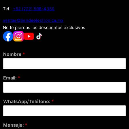
Tel.:
+52 (222) 598-4350
xm.acinortceleedneit@satnev
No te pierdas los descuentos exclusivos .
Nombre
*
Email:
*
WhatsApp/Teléfono:
*
Mensaje:
*