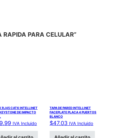
GA RAPIDA PARA CELULAR”
 RJ45 CAT6 INTELLINET
TAPA DE PARED INTELLINET
 KEYSTONE DE IMPACTO
FACEPLATE PLACA 4 PUERTOS
L
BLANCO
9.99
$
47.03
IVA Incluido
IVA Incluido
ñadir al carrito
Añadir al carrito