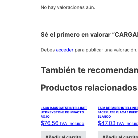
No hay valoraciones aún.
Sé el primero en valorar “CA
Debes
acceder
para publicar una valoración.
También te recomend
Productos relacionados
JACK RJ45 CAT5E INTELLINET
TAPA DE PARED INTELLINE
UTP KEYSTONE DE IMPACTO
FACEPLATE PLACA 1 PUE
ROJO
BLANCO
$
76.56
$
47.03
IVA Incluido
IVA Inclui
Añadir al carrito
Añadir al carrit