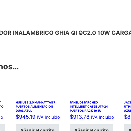
RGADOR INALAMBRICO GHIA QI QC2.0 10W CAR
amos…
T
HUB USB 2.0 MANHATTAN 7
PANEL DE PARCHEO
JACK
RTO
PUERTOS ALIMENTACION
INTELLINET CAT5E UTP 24
UTP
DUAL AZUL
PUERTOS RACK 19 1U
AZU
$
945.19
$
913.78
$
8
do
IVA Incluido
IVA Incluido
o
Añadir al carrito
Añadir al carrito
A