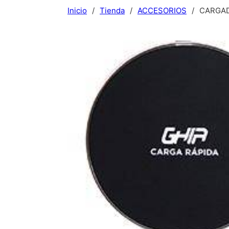
Inicio
/
Tienda
/
ACCESORIOS
/
CARGAD