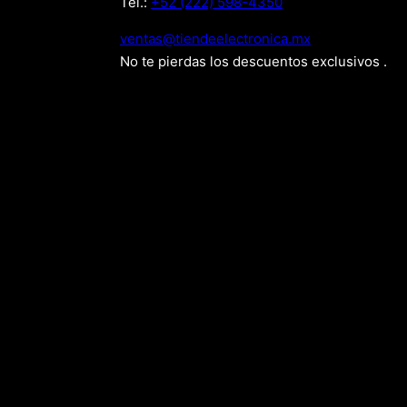
Tel.:
+52 (222) 598-4350
xm.acinortceleedneit@satnev
No te pierdas los descuentos exclusivos .