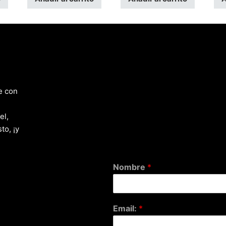
e con
el,
to, ¡y
Nombre
*
Email:
*