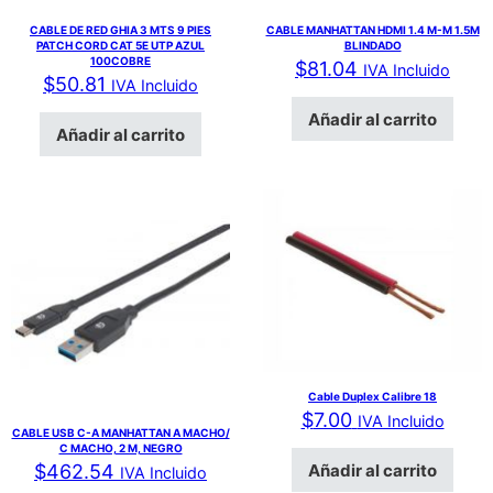
CABLE DE RED GHIA 3 MTS 9 PIES
CABLE MANHATTAN HDMI 1.4 M-M 1.5M
PATCH CORD CAT 5E UTP AZUL
BLINDADO
100COBRE
$
81.04
IVA Incluido
$
50.81
IVA Incluido
Añadir al carrito
Añadir al carrito
Cable Duplex Calibre 18
$
7.00
IVA Incluido
CABLE USB C-A MANHATTAN A MACHO/
C MACHO, 2 M, NEGRO
Añadir al carrito
$
462.54
IVA Incluido