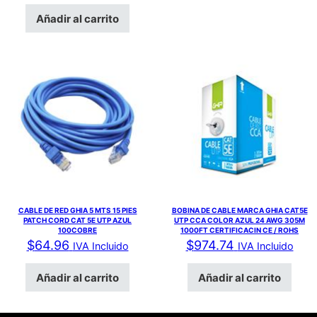
Añadir al carrito
CABLE DE RED GHIA 5 MTS 15 PIES
BOBINA DE CABLE MARCA GHIA CAT5E
PATCH CORD CAT 5E UTP AZUL
UTP CCA COLOR AZUL 24 AWG 305M
100COBRE
1000FT CERTIFICACIN CE / ROHS
$
64.96
$
974.74
IVA Incluido
IVA Incluido
Añadir al carrito
Añadir al carrito