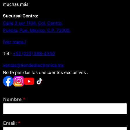
muchas más!
Sucursal Centro:
Calle 3 sur 1104, Col. Centro.
Puebla, Pue. Mexico. C.P. 72000.
[Ver mapa.]
Tel.:
+52 (222) 598-4350
xm.acinortceleedneit@satnev
No te pierdas los descuentos exclusivos .
Nombre
*
Email:
*