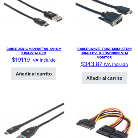
CABLE USB-C MANHATTAN, AM-CM
CABLE CONVERTIDOR MANHATTAN
2.0M V2, NEGRO
HDMI A DVI-D 3.0M 1080P M-M
MONITOR
$
191.19
IVA Incluido
$
343.87
IVA Incluido
Añadir al carrito
Añadir al carrito