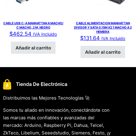
CABLE USB C-A MANHATTAN A MACHO/
CABLE ALIMENTACION MANHATTAN
C MACHO, 2 M, NEGRO
DIVISOR Y SATA 0.15M X2 1 MACHO A 2
HEMBRA
$
462.54
IVA Incluido
$
131.64
IVA Incluido
Añadir al carrito
Añadir al carrito
Distribuimos las Mejores Tecnologías 🚀
Somos tu aliado en innovación, conectándote con
las marcas más confiables y avanzadas del
mercado: Arduino, Raspberry Pi, Dahua, Telcel,
ZkTeco, Libelium, Seeedstudio, Siemens, Festo, ¡y