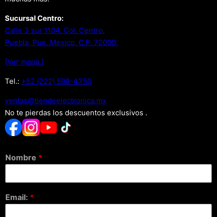
Sucursal Centro:
Calle 3 sur 1104, Col. Centro.
Puebla, Pue. Mexico. C.P. 72000.
[Ver mapa.]
Tel.:
+52 (222) 598-4350
xm.acinortceleedneit@satnev
No te pierdas los descuentos exclusivos .
Nombre
*
Email:
*