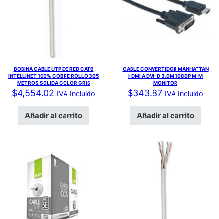
BOBINA CABLE UTP DE RED CAT6
CABLE CONVERTIDOR MANHATTAN
INTELLINET 100% COBRE ROLLO 305
HDMI A DVI-D 3.0M 1080P M-M
METROS SOLIDA COLOR GRIS
MONITOR
$
4,554.02
$
343.87
IVA Incluido
IVA Incluido
Añadir al carrito
Añadir al carrito