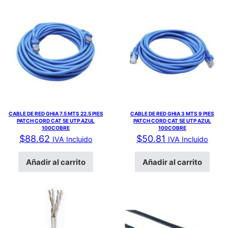
CABLE DE RED GHIA 7.5 MTS 22.5 PIES
CABLE DE RED GHIA 3 MTS 9 PIES
PATCH CORD CAT 5E UTP AZUL
PATCH CORD CAT 5E UTP AZUL
100COBRE
100COBRE
$
88.62
$
50.81
IVA Incluido
IVA Incluido
Añadir al carrito
Añadir al carrito