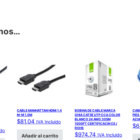
amos…
CABLE MANHATTAN HDMI 1.4
BOBINA DE CABLE MARCA
CABL
M-M 1.0M
GHIA CAT5E UTP CCA COLOR
PIES
BLANCO 24 AWG 305M
AZU
$
81.04
IVA Incluido
1000FT CERTIFICACIN CE /
$
6
ROHS
ido
$
974.74
IVA Incluido
Añadir al carrito