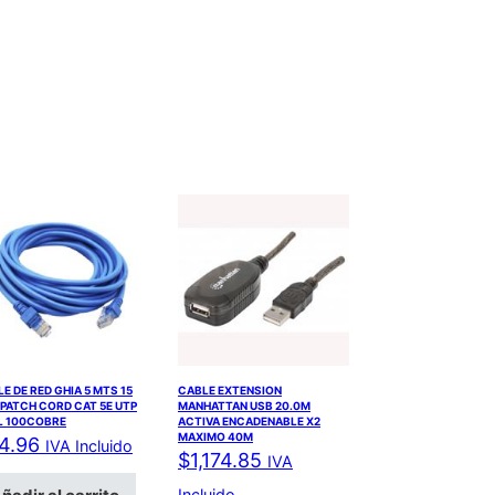
E DE RED GHIA 5 MTS 15
CABLE EXTENSION
 PATCH CORD CAT 5E UTP
MANHATTAN USB 20.0M
L 100COBRE
ACTIVA ENCADENABLE X2
MAXIMO 40M
4.96
IVA Incluido
$
1,174.85
IVA
Incluido