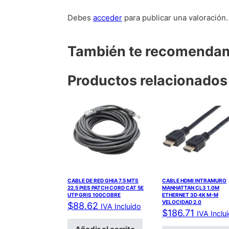
Debes
acceder
para publicar una valoración.
También te recomend
Productos relacionados
CABLE DE RED GHIA 7.5 MTS
CABLE HDMI INTRAMURO
22.5 PIES PATCH CORD CAT 5E
MANHATTAN CL3 1.0M
UTP GRIS 100COBRE
ETHERNET 3D 4K M-M
VELOCIDAD 2.0
$
88.62
IVA Incluido
$
186.71
IVA Inclu